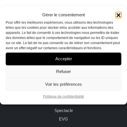
Terre
Indicible
Gérer le consentement
Pour offrir les meilleures expériences, nous utilisons des technologies
sacré
telles que les cookies pour stocker et/ou accéder aux informations des
EVG
appareils. Le fait de consentir à ces technologies nous permettra de traiter
des données telles que le comportement de navigation ou les ID uniques
Urbain
sur ce site. Le fait de ne pas consentir ou de retirer son consentement peut
Studio Delestrade
avoir un effet négatif sur certaines caractéristiques et fonctions.
Banque
87 Boulevard de la 1ère DB
84000 Avignon
Accepter
d’images
Vidéos
Refuser
Partenaires
Portofolio
Voir les préférences
A
Ailleurs sur la Terre
propos
Politique de confidentialité
Urbain
Contact
Spectacle
EVG