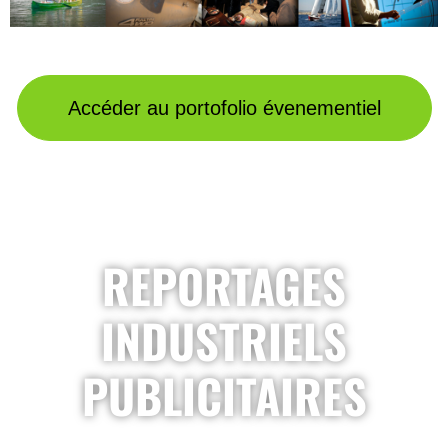
Accéder au portofolio évenementiel
REPORTAGES
INDUSTRIELS
PUBLICITAIRES