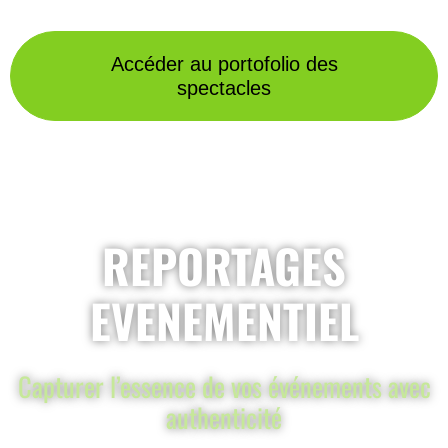
Accéder au portofolio des
spectacles
REPORTAGES
EVENEMENTIEL
Capturer l’essence de vos événements avec
authenticité