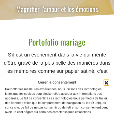
Magnifier l’amour et les émotions
Portofolio mariage
S’il est un évènement dans la vie qui mérite
d’être gravé de la plus belle des manières dans
les mémoires comme sur papier satiné, c’est
bien votre mariage. Afin de retranscrire avec
Gérer le consentement
naturel et profondeur toutes les émotions du
Pour offrir les meilleures expériences, nous utilisons des technologies
telles que les cookies pour stocker et/ou accéder aux informations des
Jour J, nous vous proposons des prises de vue
appareils. Le fait de consentir à ces technologies nous permettra de traiter
originales et vivantes, captées à la volée dans
des données telles que le comportement de navigation ou les ID uniques
sur ce site. Le fait de ne pas consentir ou de retirer son consentement peut
la magie de l’instant.
avoir un effet négatif sur certaines caractéristiques et fonctions.