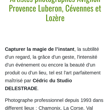
Provence Luberon, Cévennes et
Terre
Indicible
Lozère
sacré
EVG
Urbain
Banque
Capturer la magie de l’instant
, la subtilité
d’images
d’un regard, la grâce d’un geste, l’intensité
Vidéos
d’un événement ou encore la beauté d’un
Partenaires
produit ou d’un lieu, tel est l’art parfaitement
A
maîtrisé par
Cédric du Studio
propos
DELESTRADE
.
Contact
Photographe professionnel depuis 1993 dans
different lieux : Chamonix, La Corse, Val