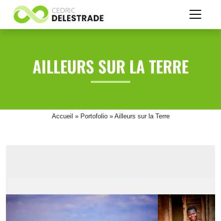
cancel
Accueil
Espace
AILLEURS SUR LA TERRE
client
Portofolio
Spectacle
Accueil
»
Portofolio
»
Ailleurs sur la Terre
Studio
Evénementiel
Industriel/Pub
Mariage
Ailleurs
sur
la