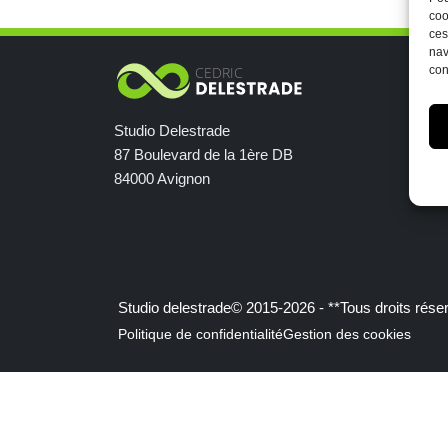
l’article
coo
Terre
ces
Indicible
nav
con
sacré
EVG
Studio Delestrade
Urbain
87 Boulevard de la 1ère DB
84000 Avignon
Banque
d’images
Vidéos
Partenaires
A
Studio delestrade© 2015-2026 - **Tous droits rése
Politique de confidentialité
Gestion des cookies
propos
Contact