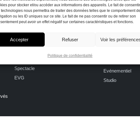
kies pour stocker et/ou accéder aux informations des appareils. Le fait de consenti
 technologies nous permettra de traiter des données telles que le comportement d
igation ou les ID uniques sur ce site. Le fait de ne pas consentir ou de retirer son
sentement peut avoir un effet négatif sur certaines caractéristiques et fonctions.
Portofolio
Accepter
Refuser
Voir les préférence
Ailleurs sur la Terre
Mariage
Politique de confidentialité
Urbain
Industriel/Pub
Spectacle
Evénementiel
EVG
Studio
rvés