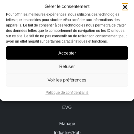
Terre
Gérer le consentement
Pour offrir les meilleures expériences, nous utilisons des technologies
Indicible
telles que les cookies pour stocker et/ou accéder aux informations des
sacré
appareils. Le fait de consentir à ces technologies nous permettra de traiter
Studio Delestrade
des données telles que le comportement de navigation ou les ID uniques
EVG
87 Boulevard de la 1ère DB
sur ce site. Le fait de ne pas consentir ou de retirer son consentement peut
avoir un effet négatif sur certaines caractéristiques et fonctions.
84000 Avignon
Urbain
Accepter
Banque
d’images
Portofolio
Refuser
Vidéos
Voir les préférences
Ailleurs sur la Terre
Partenaires
Urbain
A
Politique de confidentialité
Spectacle
propos
EVG
Contact
Mariage
Industriel/Pub