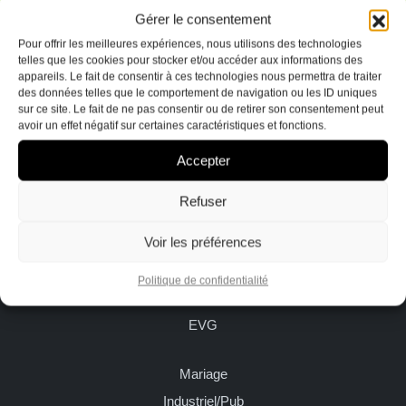
Terre
Gérer le consentement
Pour offrir les meilleures expériences, nous utilisons des technologies
Indicible
telles que les cookies pour stocker et/ou accéder aux informations des
sacré
appareils. Le fait de consentir à ces technologies nous permettra de traiter
Studio Delestrade
des données telles que le comportement de navigation ou les ID uniques
EVG
87 Boulevard de la 1ère DB
sur ce site. Le fait de ne pas consentir ou de retirer son consentement peut
avoir un effet négatif sur certaines caractéristiques et fonctions.
84000 Avignon
Urbain
Accepter
Banque
d’images
Portofolio
Refuser
Vidéos
Voir les préférences
Ailleurs sur la Terre
Partenaires
Urbain
A
Politique de confidentialité
Spectacle
propos
EVG
Contact
Mariage
Industriel/Pub